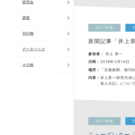
研究会
調査
2017年度
刊行物
新聞記事「井上章
データベース
参加者：
井上 章一
日時：
2018年3月14日
その他
場所：
「京都新聞」朝刊9
内容：
井上章一研究代表
老人日記』につい
2017年度
ニューズレター