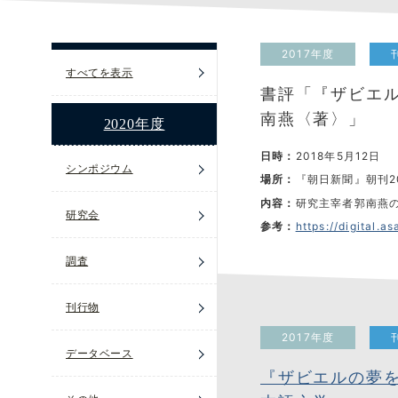
2017年度
すべてを表示
書評「『ザビエル
南燕〈著〉」
2020年度
日時：
2018年5月12日
シンポジウム
場所：
『朝日新聞』朝刊2
内容：
研究主宰者郭南燕
研究会
参考：
https://digital.a
調査
刊行物
2017年度
データベース
『ザビエルの夢を