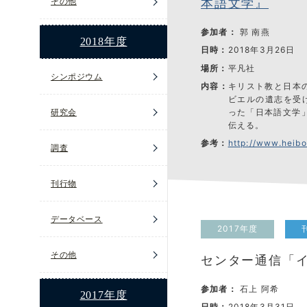
その他
本語文学』
参加者：
郭 南燕
2018年度
日時：
2018年3月26日
場所：
平凡社
シンポジウム
内容：
キリスト教と日本
ビエルの遺志を受
った「日本語文学
研究会
伝える。
参考：
http://www.heib
調査
刊行物
データベース
2017年度
その他
センター通信「
参加者：
石上 阿希
2017年度
日時：
2018年3月31日