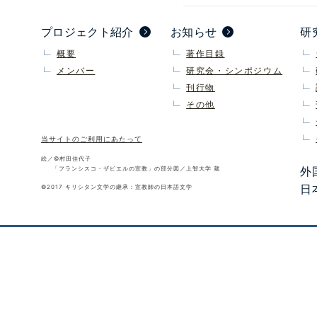
プロジェクト紹介
お知らせ
研
概要
著作目録
メンバー
研究会・シンポジウム
刊行物
その他
当サイトのご利用にあたって
絵／©村田佳代子
「フランシスコ・ザビエルの宣教」の部分図／上智大学 蔵
外
©2017 キリシタン文学の継承：宣教師の日本語文学
日