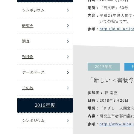
場所：
『日文研』60号
シンポジウム
内容：
平成28年度人間
いての報告です。
研究会
参考：
http://id.nii.ac
調査
刊行物
2017年度
データベース
「新しい＜書物
その他
参加者：
郭 南燕
日時：
2018年3月26日
2016年度
場所：
『きざし 人間文化
内容：
研究主宰者郭南燕
シンポジウム
参考：
http://www.nihu.j